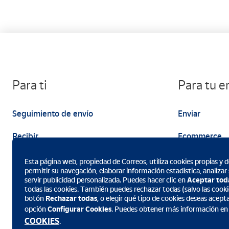
Para ti
Para tu 
Seguimiento de envío
Enviar
Recibir
Ecommerce
Enviar
Marketing
Esta página web, propiedad de Correos, utiliza cookies propias y de
permitir su navegación, elaborar información estadística, analizar
servir publicidad personalizada. Puedes hacer clic en
Aceptar tod
todas las cookies. También puedes rechazar todas (salvo las cookie
botón
Rechazar todas
, o elegir qué tipo de cookies deseas acept
opción
Configurar Cookies
. Puedes obtener más información en
Descarga la App de Correos
COOKIES
.