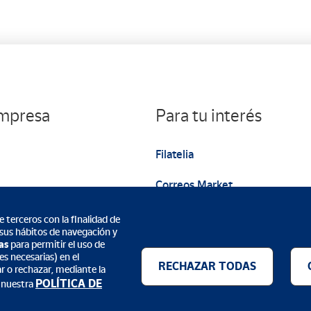
empresa
Para tu interés
Filatelia
Correos Market
Web institucional
 terceros con la finalidad de
 sus hábitos de navegación y
as
para permitir el uso de
s necesarias) en el
RECHAZAR TODAS
ar o rechazar, mediante la
POLÍTICA DE
 nuestra
Métodos de pago