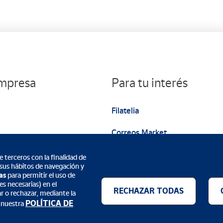
empresa
Para tu interés
Filatelia
Correos Market
Web institucional
 terceros con la finalidad de
 sus hábitos de navegación y
as
para permitir el uso de
s necesarias) en el
RECHAZAR TODAS
ar o rechazar, mediante la
POLÍTICA DE
 nuestra
Métodos de pago