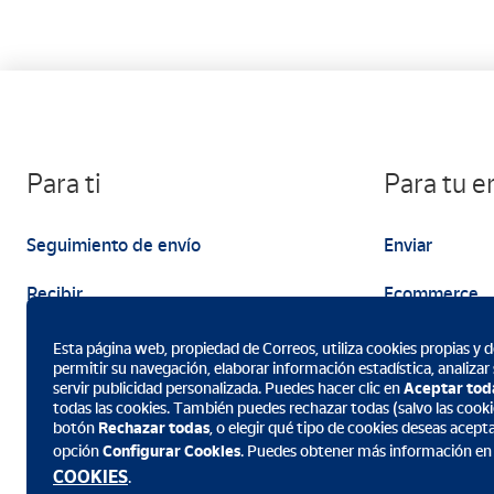
Para ti
Para tu 
Seguimiento de envío
Enviar
Recibir
Ecommerce
Enviar
Marketing
Esta página web, propiedad de Correos, utiliza cookies propias y de
permitir su navegación, elaborar información estadística, analizar
servir publicidad personalizada. Puedes hacer clic en
Aceptar tod
todas las cookies. También puedes rechazar todas (salvo las cookie
botón
Rechazar todas
, o elegir qué tipo de cookies deseas acept
opción
Configurar Cookies
. Puedes obtener más información en
Descarga la App de Correos
COOKIES
.