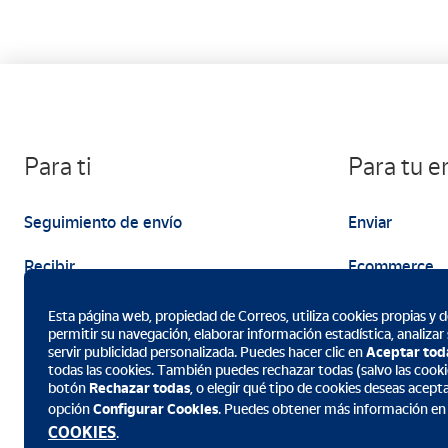
Para ti
Para tu 
Seguimiento de envío
Enviar
Recibir
Ecommerce
Enviar
Marketing
Esta página web, propiedad de Correos, utiliza cookies propias y de
permitir su navegación, elaborar información estadística, analizar
servir publicidad personalizada. Puedes hacer clic en
Aceptar tod
todas las cookies. También puedes rechazar todas (salvo las cookie
botón
Rechazar todas
, o elegir qué tipo de cookies deseas acept
opción
Configurar Cookies
. Puedes obtener más información en
Descarga la App de Correos
COOKIES
.