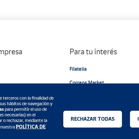
empresa
Para tu interés
Filatelia
Correos Market
Web institucional
 terceros con la finalidad de
 sus hábitos de navegación y
as
para permitir el uso de
s necesarias) en el
RECHAZAR TODAS
ar o rechazar, mediante la
POLÍTICA DE
 nuestra
Métodos de pago