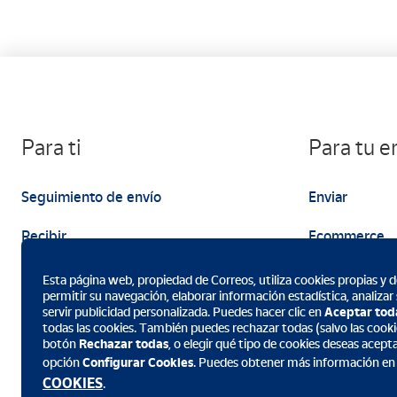
Para ti
Para tu 
Seguimiento de envío
Enviar
Recibir
Ecommerce
Enviar
Marketing
Esta página web, propiedad de Correos, utiliza cookies propias y de
permitir su navegación, elaborar información estadística, analizar
servir publicidad personalizada. Puedes hacer clic en
Aceptar tod
todas las cookies. También puedes rechazar todas (salvo las cookie
botón
Rechazar todas
, o elegir qué tipo de cookies deseas acept
opción
Configurar Cookies
. Puedes obtener más información en
Descarga la App de Correos
COOKIES
.