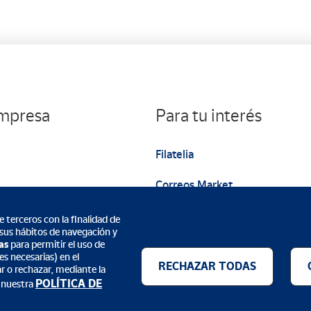
empresa
Para tu interés
Filatelia
Correos Market
Web institucional
 terceros con la finalidad de
 sus hábitos de navegación y
as
para permitir el uso de
s necesarias) en el
RECHAZAR TODAS
ar o rechazar, mediante la
POLÍTICA DE
 nuestra
Métodos de pago