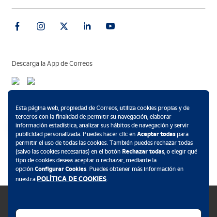
Descarga la App de Correos
Métodos de pago
Esta página web, propiedad de Correos, utiliza cookies propias y de
terceros con la finalidad de permitir su navegación, elaborar
información estadística, analizar sus hábitos de navegación y servir
publicidad personalizada. Puedes hacer clic en
Aceptar todas
para
permitir el uso de todas las cookies. También puedes rechazar todas
.
(salvo las cookies necesarias) en el botón
Rechazar todas
, o elegir qué
tipo de cookies deseas aceptar o rechazar, mediante la
opción
Configurar Cookies
. Puedes obtener más información en
POLÍTICA DE COOKIES
nuestra
.