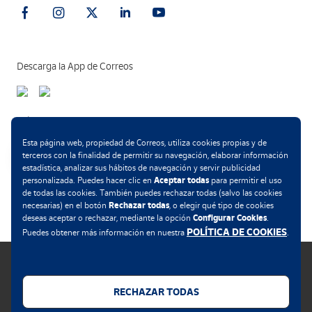
Descarga la App de Correos
Métodos de pago
Esta página web, propiedad de Correos, utiliza cookies propias y de
terceros con la finalidad de permitir su navegación, elaborar información
estadística, analizar sus hábitos de navegación y servir publicidad
Aceptar todas
personalizada. Puedes hacer clic en
para permitir el uso
.
de todas las cookies. También puedes rechazar todas (salvo las cookies
Rechazar todas
necesarias) en el botón
, o elegir qué tipo de cookies
Configurar Cookies
deseas aceptar o rechazar, mediante la opción
.
POLÍTICA DE COOKIES
Puedes obtener más información en nuestra
.
RECHAZAR TODAS
Política de cookies