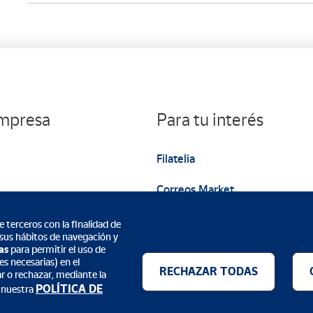
empresa
Para tu interés
Filatelia
Correos Market
Web institucional
 terceros con la finalidad de
 sus hábitos de navegación y
as
para permitir el uso de
s necesarias) en el
RECHAZAR TODAS
ar o rechazar, mediante la
POLÍTICA DE
 nuestra
Métodos de pago