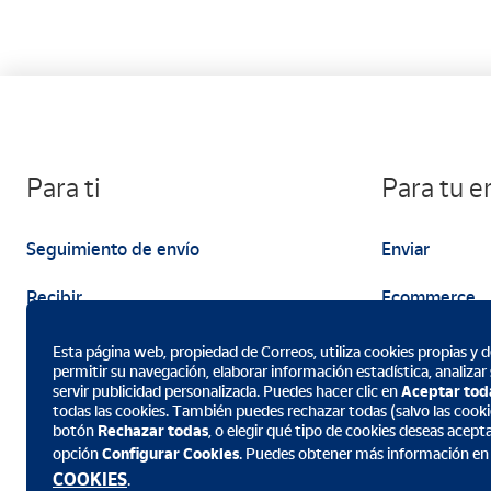
Para ti
Para tu 
Seguimiento de envío
Enviar
Recibir
Ecommerce
Enviar
Marketing
Esta página web, propiedad de Correos, utiliza cookies propias y de
permitir su navegación, elaborar información estadística, analizar
servir publicidad personalizada. Puedes hacer clic en
Aceptar tod
todas las cookies. También puedes rechazar todas (salvo las cookie
botón
Rechazar todas
, o elegir qué tipo de cookies deseas acept
opción
Configurar Cookies
. Puedes obtener más información en
Descarga la App de Correos
COOKIES
.