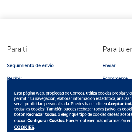
Para ti
Para tu 
Seguimiento de envío
Enviar
Recibir
Ecommerce
Enviar
Marketing
Esta página web, propiedad de Correos, utiliza cookies propias y de
permitir su navegación, elaborar información estadística, analizar
servir publicidad personalizada. Puedes hacer clic en
Aceptar tod
todas las cookies. También puedes rechazar todas (salvo las cookie
botón
Rechazar todas
, o elegir qué tipo de cookies deseas acept
opción
Configurar Cookies
. Puedes obtener más información en
Descarga la App de Correos
COOKIES
.