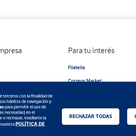
empresa
Para tu interés
Filatelia
Correos Market
Web institucional
 terceros con la finalidad de
 sus hábitos de navegación y
as
para permitir el uso de
s necesarias) en el
RECHAZAR TODAS
ar o rechazar, mediante la
POLÍTICA DE
 nuestra
Métodos de pago