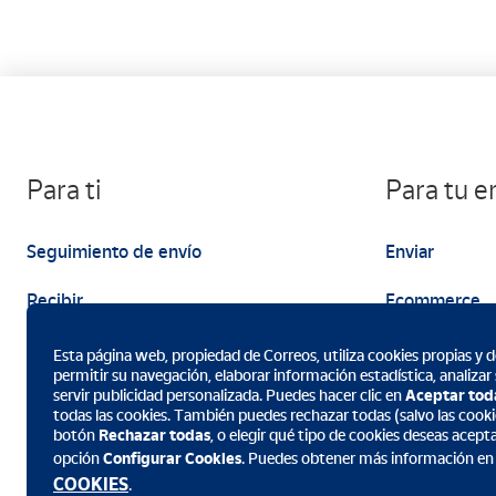
Para ti
Para tu 
Seguimiento de envío
Enviar
Recibir
Ecommerce
Enviar
Marketing
Esta página web, propiedad de Correos, utiliza cookies propias y de
permitir su navegación, elaborar información estadística, analizar
servir publicidad personalizada. Puedes hacer clic en
Aceptar tod
todas las cookies. También puedes rechazar todas (salvo las cookie
botón
Rechazar todas
, o elegir qué tipo de cookies deseas acept
opción
Configurar Cookies
. Puedes obtener más información en
Descarga la App de Correos
COOKIES
.