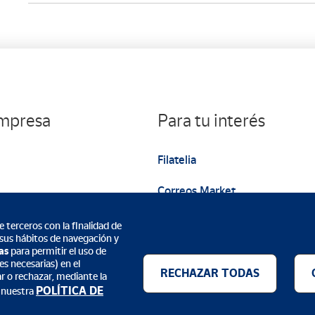
empresa
Para tu interés
Filatelia
Correos Market
Web institucional
 terceros con la finalidad de
 sus hábitos de navegación y
as
para permitir el uso de
s necesarias) en el
RECHAZAR TODAS
ar o rechazar, mediante la
POLÍTICA DE
 nuestra
Métodos de pago