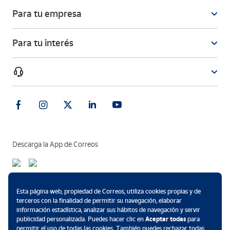
Para tu empresa
Para tu interés
Descarga la App de Correos
Métodos de pago
Esta página web, propiedad de Correos, utiliza cookies propias y de
terceros con la finalidad de permitir su navegación, elaborar
información estadística, analizar sus hábitos de navegación y servir
publicidad personalizada. Puedes hacer clic en
Aceptar todas
para
permitir el uso de todas las cookies. También puedes rechazar todas