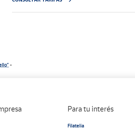
ello”
-
empresa
Para tu interés
Filatelia