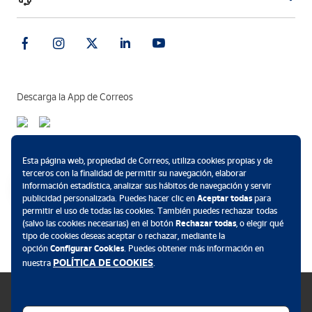
Descarga la App de Correos
Métodos de pago
Esta página web, propiedad de Correos, utiliza cookies propias y de
terceros con la finalidad de permitir su navegación, elaborar
información estadística, analizar sus hábitos de navegación y servir
publicidad personalizada. Puedes hacer clic en
Aceptar todas
para
permitir el uso de todas las cookies. También puedes rechazar todas
.
(salvo las cookies necesarias) en el botón
Rechazar todas
, o elegir qué
tipo de cookies deseas aceptar o rechazar, mediante la
opción
Configurar Cookies
. Puedes obtener más información en
POLÍTICA DE COOKIES
nuestra
.