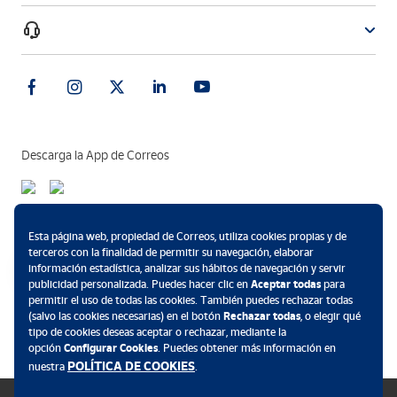
Descarga la App de Correos
Métodos de pago
Esta página web, propiedad de Correos, utiliza cookies propias y de
terceros con la finalidad de permitir su navegación, elaborar
información estadística, analizar sus hábitos de navegación y servir
publicidad personalizada. Puedes hacer clic en
Aceptar todas
para
permitir el uso de todas las cookies. También puedes rechazar todas
.
(salvo las cookies necesarias) en el botón
Rechazar todas
, o elegir qué
tipo de cookies deseas aceptar o rechazar, mediante la
opción
Configurar Cookies
. Puedes obtener más información en
POLÍTICA DE COOKIES
nuestra
.