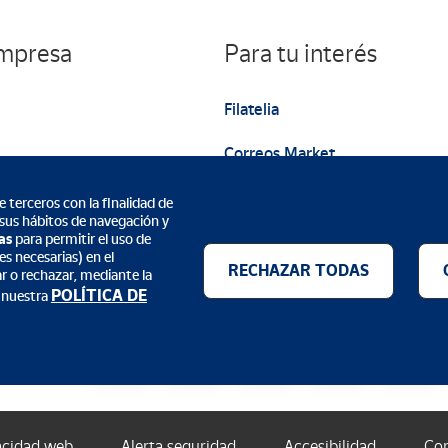
empresa
Para tu interés
Filatelia
Correos Market
Web institucional
 terceros con la finalidad de
 sus hábitos de navegación y
as
para permitir el uso de
s necesarias) en el
RECHAZAR TODAS
ar o rechazar, mediante la
POLÍTICA DE
 nuestra
Métodos de pago
acidad web
Alerta seguridad
Accesibilidad
Con