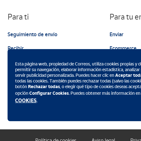
Para ti
Para tu 
Seguimiento de envío
Enviar
Recibir
Ecommerce
Enviar
Marketing
Esta página web, propiedad de Correos, utiliza cookies propias y de
permitir su navegación, elaborar información estadística, analizar
servir publicidad personalizada. Puedes hacer clic en
Aceptar tod
todas las cookies. También puedes rechazar todas (salvo las cookie
botón
Rechazar todas
, o elegir qué tipo de cookies deseas acept
opción
Configurar Cookies
. Puedes obtener más información en
Descarga la App de Correos
COOKIES
.
Política de cookies
Aviso legal
Priv