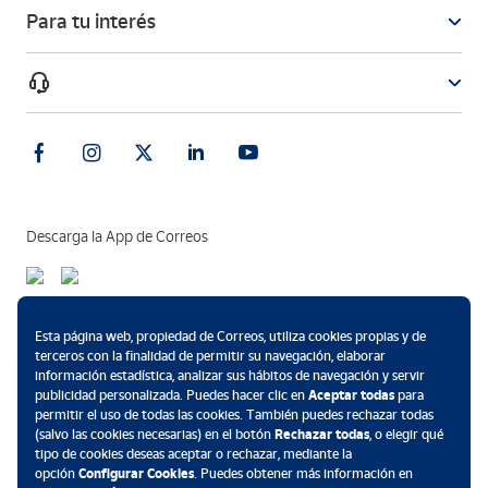
Para tu interés
Descarga la App de Correos
Métodos de pago
Esta página web, propiedad de Correos, utiliza cookies propias y de
terceros con la finalidad de permitir su navegación, elaborar
información estadística, analizar sus hábitos de navegación y servir
publicidad personalizada. Puedes hacer clic en
Aceptar todas
para
permitir el uso de todas las cookies. También puedes rechazar todas
.
(salvo las cookies necesarias) en el botón
Rechazar todas
, o elegir qué
tipo de cookies deseas aceptar o rechazar, mediante la
opción
Configurar Cookies
. Puedes obtener más información en