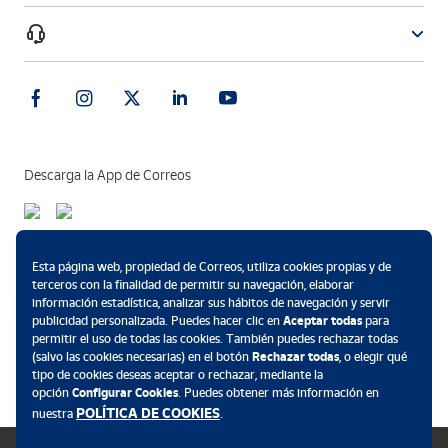
Descarga la App de Correos
Métodos de pago
Esta página web, propiedad de Correos, utiliza cookies propias y de
terceros con la finalidad de permitir su navegación, elaborar
información estadística, analizar sus hábitos de navegación y servir
publicidad personalizada. Puedes hacer clic en
Aceptar todas
para
permitir el uso de todas las cookies. También puedes rechazar todas
.
(salvo las cookies necesarias) en el botón
Rechazar todas
, o elegir qué
tipo de cookies deseas aceptar o rechazar, mediante la
opción
Configurar Cookies
. Puedes obtener más información en
POLÍTICA DE COOKIES
nuestra
.