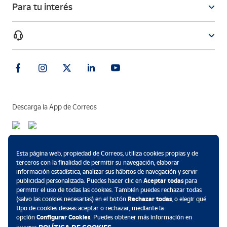
Para tu interés
Descarga la App de Correos
Métodos de pago
Esta página web, propiedad de Correos, utiliza cookies propias y de
terceros con la finalidad de permitir su navegación, elaborar
información estadística, analizar sus hábitos de navegación y servir
publicidad personalizada. Puedes hacer clic en
Aceptar todas
para
permitir el uso de todas las cookies. También puedes rechazar todas
.
(salvo las cookies necesarias) en el botón
Rechazar todas
, o elegir qué
tipo de cookies deseas aceptar o rechazar, mediante la
opción
Configurar Cookies
. Puedes obtener más información en