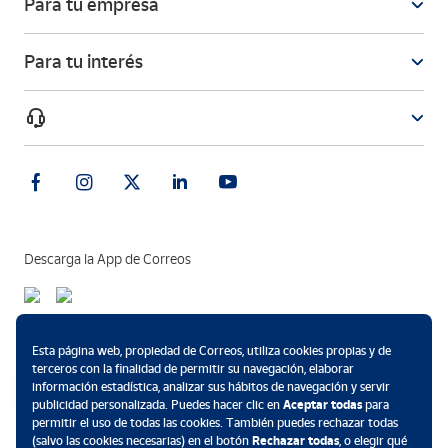
Para tu empresa
Para tu interés
Descarga la App de Correos
Métodos de pago
Esta página web, propiedad de Correos, utiliza cookies propias y de
terceros con la finalidad de permitir su navegación, elaborar
información estadística, analizar sus hábitos de navegación y servir
publicidad personalizada. Puedes hacer clic en
Aceptar todas
para
permitir el uso de todas las cookies. También puedes rechazar todas
.
(salvo las cookies necesarias) en el botón
Rechazar todas
, o elegir qué