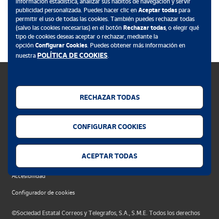
información estadística, analizar sus hábitos de navegación y servir
publicidad personalizada. Puedes hacer clic en
Aceptar todas
para
permitir el uso de todas las cookies. También puedes rechazar todas
.
(salvo las cookies necesarias) en el botón
Rechazar todas
, o elegir qué
tipo de cookies deseas aceptar o rechazar, mediante la
opción
Configurar Cookies
. Puedes obtener más información en
POLÍTICA DE COOKIES
nuestra
.
RECHAZAR TODAS
Política de cookies
CONFIGURAR COOKIES
Aviso legal
Privacidad web
ACEPTAR TODAS
Alerta seguridad
Accesibilidad
Configurador de cookies
©Sociedad Estatal Correos y Telegrafos, S.A., S.M.E. Todos los derechos