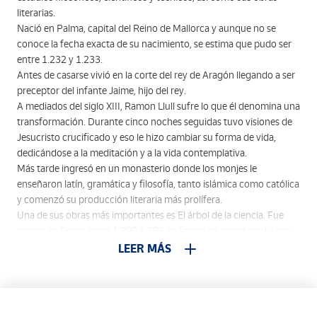
literarias.
Nació en Palma, capital del Reino de Mallorca y aunque no se
conoce la fecha exacta de su nacimiento, se estima que pudo ser
entre 1.232 y 1.233.
Antes de casarse vivió en la corte del rey de Aragón llegando a ser
preceptor del infante Jaime, hijo del rey.
A mediados del siglo XIII, Ramon Llull sufre lo que él denomina una
transformación. Durante cinco noches seguidas tuvo visiones de
Jesucristo crucificado y eso le hizo cambiar su forma de vida,
dedicándose a la meditación y a la vida contemplativa.
Más tarde ingresó en un monasterio donde los monjes le
enseñaron latín, gramática y filosofía, tanto islámica como católica
y comenzó su producción literaria más prolífera.
Una de sus obras más importantes es El árbol de la ciencia. Fue
escrita en Roma entre 1.295 1.296 en forma de enciclopedia con
numerosos tomos. Permite deducir los contenidos concretos del
LEER MÁS
saber gracias a que el Arte es un método único para todas las
ciencias.
Es una nueva enciclopedia que se despliega a través de un peculiar
simbolismo arbóreo, analogía muy repetida en la obra de Llull.