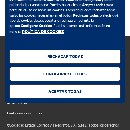
publicidad personalizada. Puedes hacer clic en
Aceptar todas
para
el imaginario artístico del Principado.
permitir el uso de todas las cookies. También puedes rechazar todas
.
(salvo las cookies necesarias) en el botón
Rechazar todas
, o elegir qué
tipo de cookies deseas aceptar o rechazar, mediante la
opción
Configurar Cookies
. Puedes obtener más información en
POLÍTICA DE COOKIES
nuestra
.
RECHAZAR TODAS
Política de cookies
CONFIGURAR COOKIES
Aviso legal
Privacidad web
ACEPTAR TODAS
Alerta seguridad
Accesibilidad
Configurador de cookies
©Sociedad Estatal Correos y Telegrafos, S.A., S.M.E. Todos los derechos