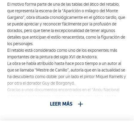
El motivo forma parte de una de las tablas del ático del retablo,
que representa la escena de la “Aparición o milagro del Monte
Gargano”, obra situada cronológicamente en el gótico tardío, que
se puede apreciar y reconocer fácilmente por la profusión de
dorados, pero que tiene la excepcionalidad de tener algunos
detalles que anticipan el estilo renacentista, como la figuración de
los personajes.
El retablo está considerado como uno de los exponentes más
importantes de la pintura del siglo XVI de Andorra.
La obra se había atribuido hasta hace poco tiempo a un autor al
que se llamaba “Mestre de Canillo”, autoría que en la actualidad se
ha descubierto como doble: por un lado el pintor Miquel Ramells y
por otra el dorador Guy de Borgonyó.
Gracias a unos documentos encontrados en el “Arxiu Nacional
d’Andorra” se ha podido conocer la autoría de la obra y se ha
podido fechar con precisión el momento en que ésta se realizó, en
LEER MÁS
torno al año 1530. La obra se realizó con pintura a la témpera, óleo
y oro sobre madera de pino.
El retablo estaba originalmente ubicado en la iglesia románica de
Sant Miquel de Prats, en la parroquia andorrana de Canillo, y fue