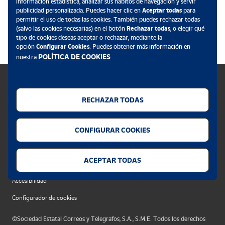
información estadística, analizar sus hábitos de navegación y servir
publicidad personalizada. Puedes hacer clic en
Aceptar todas
para
permitir el uso de todas las cookies. También puedes rechazar todas
.
(salvo las cookies necesarias) en el botón
Rechazar todas
, o elegir qué
tipo de cookies deseas aceptar o rechazar, mediante la
opción
Configurar Cookies
. Puedes obtener más información en
POLÍTICA DE COOKIES
nuestra
.
RECHAZAR TODAS
Política de cookies
CONFIGURAR COOKIES
Aviso legal
Privacidad web
ACEPTAR TODAS
Alerta seguridad
Accesibilidad
Configurador de cookies
©Sociedad Estatal Correos y Telegrafos, S.A., S.M.E. Todos los derechos