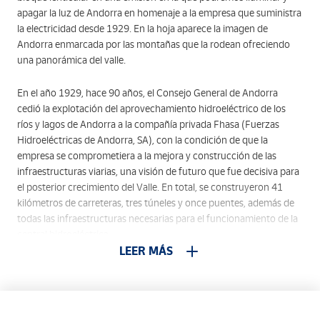
apagar la luz de Andorra en homenaje a la empresa que suministra
la electricidad desde 1929. En la hoja aparece la imagen de
Andorra enmarcada por las montañas que la rodean ofreciendo
una panorámica del valle.
En el año 1929, hace 90 años, el Consejo General de Andorra
cedió la explotación del aprovechamiento hidroeléctrico de los
ríos y lagos de Andorra a la compañía privada Fhasa (Fuerzas
Hidroeléctricas de Andorra, SA), con la condición de que la
empresa se comprometiera a la mejora y construcción de las
infraestructuras viarias, una visión de futuro que fue decisiva para
el posterior crecimiento del Valle. En total, se construyeron 41
kilómetros de carreteras, tres túneles y once puentes, además de
todas las infraestructuras necesarias para el funcionamiento de la
central hidroeléctrica.
LEER MÁS
Las obras comportaron un gran esfuerzo de ingeniería y logística,
ya que era una época en que las infraestructuras y la técnica eran
todavía muy deficitarias en el país. Casi todos los trabajos técnicos
de ingeniería provenían de Barcelona, ​​al igual que piezas y