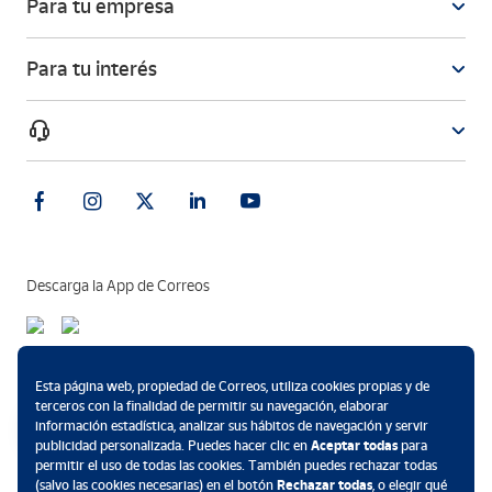
Para tu empresa
Para tu interés
Descarga la App de Correos
Métodos de pago
Esta página web, propiedad de Correos, utiliza cookies propias y de
terceros con la finalidad de permitir su navegación, elaborar
información estadística, analizar sus hábitos de navegación y servir
publicidad personalizada. Puedes hacer clic en
Aceptar todas
para
permitir el uso de todas las cookies. También puedes rechazar todas
.
(salvo las cookies necesarias) en el botón
Rechazar todas
, o elegir qué