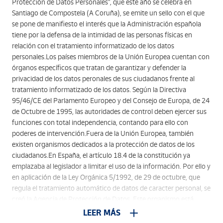
Protección de Datos Personales", que este año se celebra en
Santiago de Compostela (A Coruña), se emite un sello con el que
se pone de manifiesto el interés que la Administración española
tiene por la defensa de la intimidad de las personas físicas en
relación con el tratamiento informatizado de los datos
personales.Los países miembros de la Unión Europea cuentan con
órganos específicos que tratan de garantizar y defender la
privacidad de los datos peronales de sus ciudadanos frente al
tratamiento informatizado de los datos. Según la Directiva
95/46/CE del Parlamento Europeo y del Consejo de Europa, de 24
de Octubre de 1995, las autoridades de control deben ejercer sus
funciones con total independencia, contando para ello con
poderes de intervención.Fuera de la Unión Europea, también
existen organismos dedicados a la protección de datos de los
ciudadanos.En España, el artículo 18.4 de la constitución ya
emplazaba al legislador a limitar el uso de la información. Por ello y
en aplicación de la Ley Orgánica 5/1992, de 29 de octubre, que
regula el tratamiento automático de datos de caracter personal, se
creó la Agencia de Protección de Datos. Este organismo está
encargado de velar por el cumplimiento de la legislación. Tiene
LEER MÁS
personalidad jurídica propia y actúa con total independencia de las