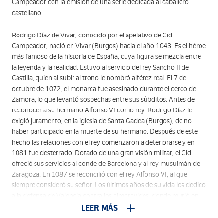
Campeador con la emisión de una serie dedicada al caballero
castellano.
Rodrigo Díaz de Vivar, conocido por el apelativo de Cid
Campeador, nació en Vivar (Burgos) hacia el año 1043. Es el héroe
más famoso de la historia de España, cuya figura se mezcla entre
la leyenda y la realidad. Estuvo al servicio del rey Sancho II de
Castilla, quien al subir al trono le nombró alférez real. El 7 de
octubre de 1072, el monarca fue asesinado durante el cerco de
Zamora, lo que levantó sospechas entre sus súbditos. Antes de
reconocer a su hermano Alfonso VI como rey, Rodrigo Díaz le
exigió juramento, en la iglesia de Santa Gadea (Burgos), de no
haber participado en la muerte de su hermano. Después de este
hecho las relaciones con el rey comenzaron a deteriorarse y en
1081 fue desterrado. Dotado de una gran visión militar, el Cid
ofreció sus servicios al conde de Barcelona y al rey musulmán de
Zaragoza. En 1087 se reconcilió con el rey Alfonso VI, al que
siempre consideró su señor. Los últimos años de su vida los dedico
a la defensa de Valencia contra los almoravides, donde murió en
1099.Rodrigo Díaz de Vivar se casó con Jimena Díaz, hija del
LEER MÁS
conde de Oviedo y sobrina del rey, con la que tuvo un hijo, Diego,