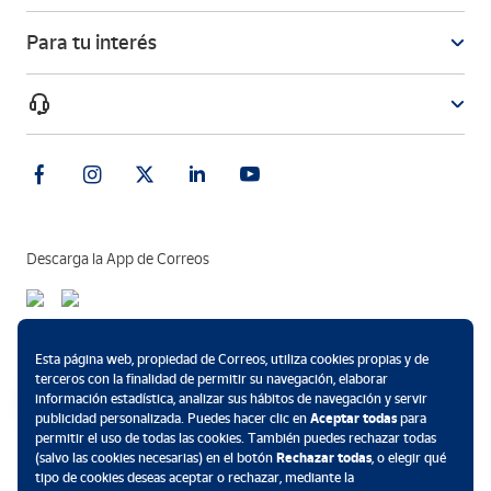
Para tu interés
Descarga la App de Correos
Métodos de pago
Esta página web, propiedad de Correos, utiliza cookies propias y de
terceros con la finalidad de permitir su navegación, elaborar
información estadística, analizar sus hábitos de navegación y servir
publicidad personalizada. Puedes hacer clic en
Aceptar todas
para
permitir el uso de todas las cookies. También puedes rechazar todas
.
(salvo las cookies necesarias) en el botón
Rechazar todas
, o elegir qué
tipo de cookies deseas aceptar o rechazar, mediante la