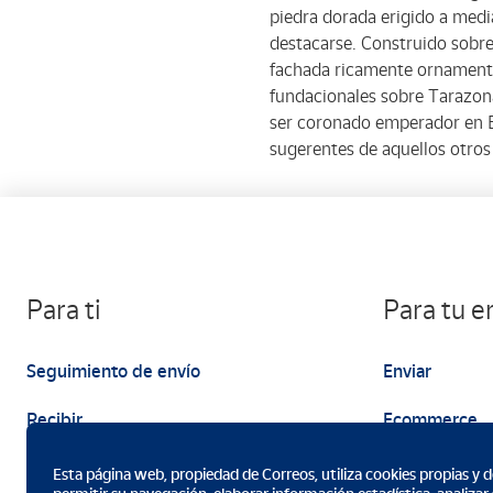
piedra dorada erigido a medi
destacarse. Construido sobre 
fachada ricamente ornamentad
fundacionales sobre Tarazona
ser coronado emperador en Bo
sugerentes de aquellos otros
Para ti
Para tu 
Seguimiento de envío
Enviar
Recibir
Ecommerce
Enviar
Marketing
Esta página web, propiedad de Correos, utiliza cookies propias y de