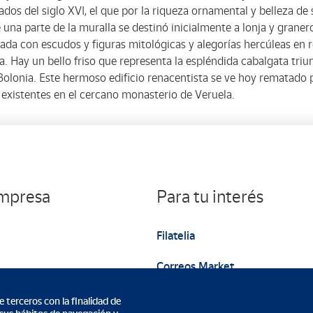
ados del siglo XVI, el que por la riqueza ornamental y belleza d
una parte de la muralla se destinó inicialmente a lonja y graner
a con escudos y figuras mitológicas y alegorías hercúleas en re
. Hay un bello friso que representa la espléndida cabalgata triu
lonia. Este hermoso edificio renacentista se ve hoy rematado p
 existentes en el cercano monasterio de Veruela.
empresa
Para tu interés
Filatelia
Correos Market
Web institucional
 terceros con la finalidad de