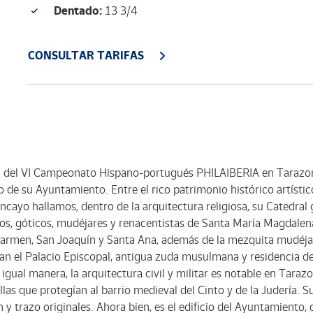
Dentado:
13 3/4
CONSULTAR TARIFAS
n del VI Campeonato Hispano-portugués PHILAIBERIA en Tarazon
co de su Ayuntamiento. Entre el rico patrimonio histórico artíst
cayo hallamos, dentro de la arquitectura religiosa, su Catedral gó
os, góticos, mudéjares y renacentistas de Santa María Magdalena
 Carmen, San Joaquín y Santa Ana, además de la mezquita mudéja
an el Palacio Episcopal, antigua zuda musulmana y residencia de
igual manera, la arquitectura civil y militar es notable en Tara
las que protegían al barrio medieval del Cinto y de la Judería. S
y trazo originales. Ahora bien, es el edificio del Ayuntamiento,