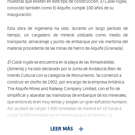
muestras que existen en este tipo de construcción,
El Cable Inglés
,
conocido también como El Alquife, cumple 100 años de su
inauguración.
Esta obra de ingeniería ha sido, durante un largo período de
tiempo, un cargadero de mineral utilizado como medio de
transporte, almacenaje y punto de embarque por vía marítima del
material procedente de las minas de hierro de Alquife (Granada).
El Cable Inglés
se encuentra en la playa de las Almadrabillas
(Almería) y ha sido declarado por la Junta de Andalucía Bien de
Interés Cultural con la categoría de Monumento. Se comenzó a
construir en otoño de 1902, por encargo de la empresa británica
The Alquife Mines and Railway Company Limited, con el fin de
simplificar y abaratar las maniobras de embarque de los minerales,
que entonces eran muy lentas y exigían un gran esfuerzo humano.
Así, se pasó de cargar 1.000 toneladas de mineral en 10 horas a
cargar 8.000 toneladas en el mismo espacio de tiempo. Lo
inauguró el rey Alfonso XIII el 27 de abril de 1904 y comenzó a
funcionar el 12 de junio del mismo año, permaneciendo operativo
LEER MÁS