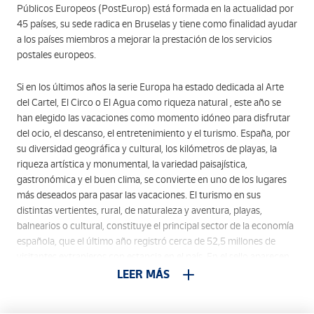
Públicos Europeos (PostEurop) está formada en la actualidad por
45 países, su sede radica en Bruselas y tiene como finalidad ayudar
a los países miembros a mejorar la prestación de los servicios
postales europeos.
Si en los últimos años la serie Europa ha estado dedicada al Arte
del Cartel, El Circo o El Agua como riqueza natural , este año se
han elegido las vacaciones como momento idóneo para disfrutar
del ocio, el descanso, el entretenimiento y el turismo. España, por
su diversidad geográfica y cultural, los kilómetros de playas, la
riqueza artística y monumental, la variedad paisajística,
gastronómica y el buen clima, se convierte en uno de los lugares
más deseados para pasar las vacaciones. El turismo en sus
distintas vertientes, rural, de naturaleza y aventura, playas,
balnearios o cultural, constituye el principal sector de la economía
española, que el último año registró cerca de 52,5 millones de
visitantes extranjeros con estancia en el país. En el sello aparecen,
en primer término, una sombrilla y una playa como emblema de
LEER MÁS
las vacaciones. Al fondo se recogen detalles de la Sagrada Familia
de Barcelona, obra inconclusa del arquitecto Antoni Gaudí; la