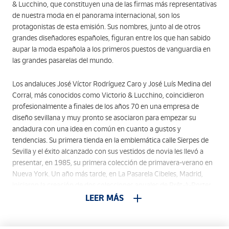
& Lucchino, que constituyen una de las firmas más representativas
de nuestra moda en el panorama internacional, son los
protagonistas de esta emisión. Sus nombres, junto al de otros
grandes diseñadores españoles, figuran entre los que han sabido
aupar la moda española a los primeros puestos de vanguardia en
las grandes pasarelas del mundo.
Los andaluces José Víctor Rodríguez Caro y José Luís Medina del
Corral, más conocidos como Victorio & Lucchino, coincidieron
profesionalmente a finales de los años 70 en una empresa de
diseño sevillana y muy pronto se asociaron para empezar su
andadura con una idea en común en cuanto a gustos y
tendencias. Su primera tienda en la emblemática calle Sierpes de
Sevilla y el éxito alcanzado con sus vestidos de novia les llevó a
presentar, en 1985, su primera colección de primavera-verano en
Nueva York. Un año más tarde, en La Pasarela Cibeles, Madrid,
iniciaron la creación de dos colecciones anuales de Prêt-à-Porter.
A lo largo de estos años han estado presentes en los grandes
LEER MÁS
desfiles de Londres, Milán, Düsseldorf, Chicago y Nueva York y
han conseguido, entre otros galardones, “La Medalla de Oro al