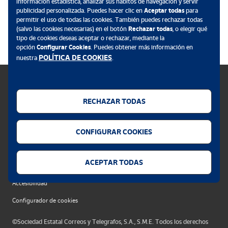
información estadística, analizar sus hábitos de navegación y servir
publicidad personalizada. Puedes hacer clic en
Aceptar todas
para
permitir el uso de todas las cookies. También puedes rechazar todas
.
(salvo las cookies necesarias) en el botón
Rechazar todas
, o elegir qué
tipo de cookies deseas aceptar o rechazar, mediante la
opción
Configurar Cookies
. Puedes obtener más información en
POLÍTICA DE COOKIES
nuestra
.
RECHAZAR TODAS
Política de cookies
CONFIGURAR COOKIES
Aviso legal
Privacidad web
ACEPTAR TODAS
Alerta seguridad
Accesibilidad
Configurador de cookies
©Sociedad Estatal Correos y Telegrafos, S.A., S.M.E. Todos los derechos