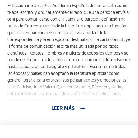
El Diccionario de la Real Academia Española define la carta como:
“Papel escrito, y ordinariamente cerrado, que una persona envía a
otra para comunicarse con ella”. Similar o parecida definición ha
utilizado Correos a través de la historia, cumpliendo una función
que lleva emparejada el secreto y la inviolabilidad de la
correspondencia y la entrega a su destinatario. La carta constituye
la forma de comunicación escrita más utilizada por políticos,
científicos, literatos, hombres y mujeres de todos los tiempos y se
puede decir que ha sido la única forma de comunicación existente
hasta la aparición del telégrafo y el teléfono. Escritores de todas
las épocas y países han adoptado la literatura epistolar como
genero literario para expresar sus pensamientos y emociones, así,
José Cadalso, Juan Valera, Quevedo, Voltaire, Bécquer y Kafka,
entre otros muchos, nos han dejado excelentes publicaciones
escritas en forma de carta. Un texto del siglo XIX dice de la misiva:
“es el consuelo de la vida para toda las clases de la sociedad; la
LEER MÁS
llegada de alguna carta es tan celebrada como ... la visita del amigo
y pariente más querido”. El sello que se emite forma parte de una
hoja bloque que recrea una composición romántica. Para ello el
autor del diseño, J. Carrero, utiliza un tipo de pintura figurativa