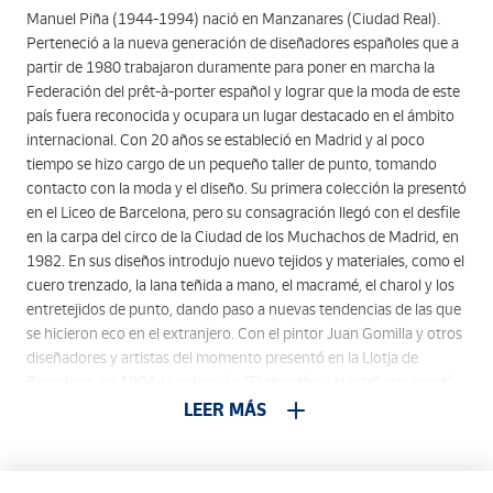
Manuel Piña (1944-1994) nació en Manzanares (Ciudad Real).
Perteneció a la nueva generación de diseñadores españoles que a
partir de 1980 trabajaron duramente para poner en marcha la
Federación del prêt-à-porter español y lograr que la moda de este
país fuera reconocida y ocupara un lugar destacado en el ámbito
internacional. Con 20 años se estableció en Madrid y al poco
tiempo se hizo cargo de un pequeño taller de punto, tomando
contacto con la moda y el diseño. Su primera colección la presentó
en el Liceo de Barcelona, pero su consagración llegó con el desfile
en la carpa del circo de la Ciudad de los Muchachos de Madrid, en
1982. En sus diseños introdujo nuevo tejidos y materiales, como el
cuero trenzado, la lana teñida a mano, el macramé, el charol y los
entretejidos de punto, dando paso a nuevas tendencias de las que
se hicieron eco en el extranjero. Con el pintor Juan Gomilla y otros
diseñadores y artistas del momento presentó en la Llotja de
Barcelona, en 1984, la colección “El algodón y el arte” que quedó
recogida en los anales de la moda española. Se confesaba un
LEER MÁS
enamorado de su trabajo al manifestar: “Un diseñador es un
hombre que trabaja para hacer la vida de los demás más
agradable”. En los últimos años de su vida se le identificaba por el