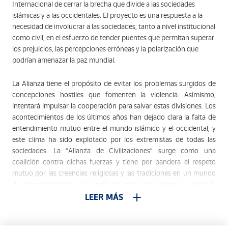
Internacional de cerrar la brecha que divide a las sociedades
islámicas y a las occidentales. El proyecto es una respuesta a la
necesidad de involucrar a las sociedades, tanto a nivel institucional
como civil, en el esfuerzo de tender puentes que permitan superar
los prejuicios, las percepciones erróneas y la polarización que
podrían amenazar la paz mundial.
La Alianza tiene el propósito de evitar los problemas surgidos de
concepciones hostiles que fomenten la violencia. Asimismo,
intentará impulsar la cooperación para salvar estas divisiones. Los
acontecimientos de los últimos años han dejado clara la falta de
entendimiento mutuo entre el mundo islámico y el occidental, y
este clima ha sido explotado por los extremistas de todas las
sociedades. La “Alianza de Civilizaciones” surge como una
coalición contra dichas fuerzas y tiene por bandera el respeto
mutuo por las creencias religiosas y las tradiciones en un mundo
de interdependencia creciente en todos los terrenos, desde la
salud hasta la seguridad. La iniciativa, ideada originariamente por
LEER MÁS
el presidente del gobierno español, José Luis Rodríguez Zapatero,
quien la expuso el 21 de septiembre de 2004, en la 59.ª Asamblea