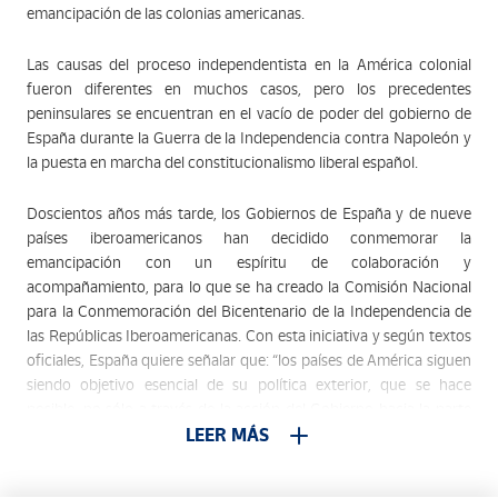
emancipación de las colonias americanas.
Las causas del proceso independentista en la América colonial
fueron diferentes en muchos casos, pero los precedentes
peninsulares se encuentran en el vacío de poder del gobierno de
España durante la Guerra de la Independencia contra Napoleón y
la puesta en marcha del constitucionalismo liberal español.
Doscientos años más tarde, los Gobiernos de España y de nueve
países iberoamericanos han decidido conmemorar la
emancipación con un espíritu de colaboración y
acompañamiento, para lo que se ha creado la Comisión Nacional
para la Conmemoración del Bicentenario de la Independencia de
las Repúblicas Iberoamericanas. Con esta iniciativa y según textos
oficiales, España quiere señalar que: “los países de América siguen
siendo objetivo esencial de su política exterior, que se hace
posible, no sólo a través de la acción del Gobierno hacia la parte
Central y Sur del hemisferio, sino que se complementa y dinamiza
LEER MÁS
con Instituciones y Organismos públicos y privados que, como
parte fundamental de la sociedad civil organizada, tienen en