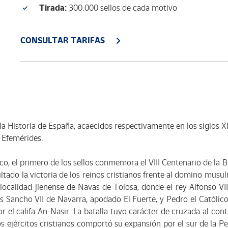
Tirada:
300.000 sellos de cada motivo
CONSULTAR TARIFAS
la Historia de España, acaecidos respectivamente en los siglos XI
a Efemérides.
o, el primero de los sellos conmemora el VIII Centenario de la B
tado la victoria de los reinos cristianos frente al domino musu
 localidad jienense de Navas de Tolosa, donde el rey Alfonso VIII 
 Sancho VII de Navarra, apodado El Fuerte, y Pedro el Católic
or el califa An-Nasir. La batalla tuvo carácter de cruzada al con
los ejércitos cristianos comportó su expansión por el sur de la Pe