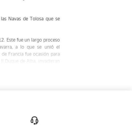
e las Navas de Tolosa que se
12. Este fue un largo proceso
varra, a lo que se unió el
y de Francia fue ocasión para
 II Duque de Alba, invadieran
xión del reino pirenaico a la
bien, según las compilaciones
a Navarra, que se incorporaría