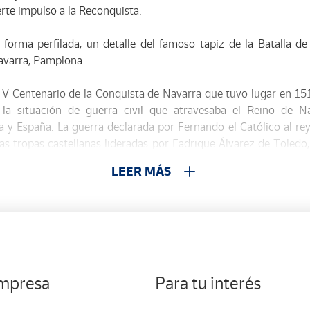
rte impulso a la Reconquista.
e forma perfilada, un detalle del famoso tapiz de la Batalla d
Navarra, Pamplona.
l V Centenario de la Conquista de Navarra que tuvo lugar en 15
la situación de guerra civil que atravesaba el Reino de Na
 y España. La guerra declarada por Fernando el Católico al re
 las tropas castellanas lideradas por Fadrique Álvarez de Toledo,
ntrar apenas resistencia. Se iniciaba, así, un proceso de ane
LEER MÁS
ortes de Burgos incorporaba Navarra a la corona de Castilla si 
a manteniendo su categoría de reino, sus fueros y sus Cortes.
s antiguos territorio del Reino de Navarra con la zona de la Baj
rancés.
empresa
Para tu interés