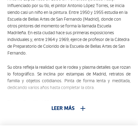
Influenciado por su tío, el pintor Antonio López Torres, se inicia
siendo casi un niño en la pintura. Entre 1950 y 1955 estudia en la
Escuela de Bellas Artes de San Fernando (Madrid), donde con
otros pintores del momento se forma la llamada Escuela
Madrileña. En esta ciudad hace sus primeras exposiciones
individuales y, entre 1964 y 1969, ejerce de profesor de la Cátedra
de Preparatorio de Colorido de la Escuela de Bellas Artes de San
Fernando.
Su obra refleja la realidad que le rodea y plasma detalles que rozan
lo fotográfico. Se inclina por estampas de Madrid, retratos de
familia y objetos cotidianos. Pinta de forma lenta y meditada,
dedicando varios años hasta completar la obra.
El sello, Gran Vía, 1974-1981, reproduce uno de sus cuadro más
LEER MÁS
conocido. El autor cuenta que durante los veranos que pintó el
cuadro se levantaba al amanecer y se instalaba, con el caballete y
las pinturas, en la isleta peatonal que separa la Gran Vía de la calle
Alcalá (Madrid) para captar la primera luz de la mañana. Retrata
una calle solitaria y silenciosa alejada del bullicio de otras horas del