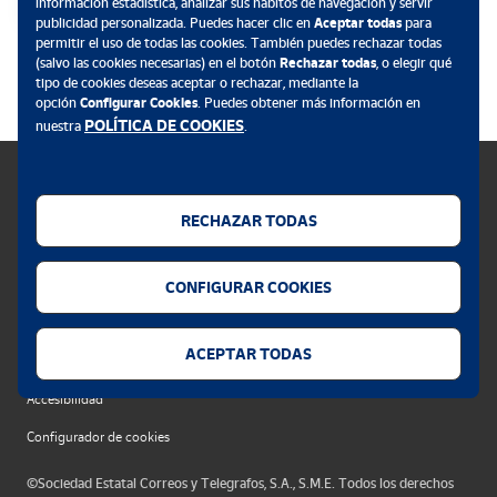
información estadística, analizar sus hábitos de navegación y servir
publicidad personalizada. Puedes hacer clic en
Aceptar todas
para
permitir el uso de todas las cookies. También puedes rechazar todas
.
(salvo las cookies necesarias) en el botón
Rechazar todas
, o elegir qué
tipo de cookies deseas aceptar o rechazar, mediante la
opción
Configurar Cookies
. Puedes obtener más información en
POLÍTICA DE COOKIES
nuestra
.
RECHAZAR TODAS
Política de cookies
CONFIGURAR COOKIES
Aviso legal
Privacidad web
ACEPTAR TODAS
Alerta seguridad
Accesibilidad
Configurador de cookies
©Sociedad Estatal Correos y Telegrafos, S.A., S.M.E. Todos los derechos