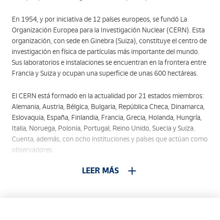
En 1954, y por iniciativa de 12 países europeos, se fundó La
Organización Europea para la Investigación Nuclear (CERN). Esta
organización, con sede en Ginebra (Suiza), constituye el centro de
investigación en física de partículas más importante del mundo.
Sus laboratorios e instalaciones se encuentran en la frontera entre
Francia y Suiza y ocupan una superficie de unas 600 hectáreas.
El CERN está formado en la actualidad por 21 estados miembros:
Alemania, Austria, Bélgica, Bulgaria, República Checa, Dinamarca,
Eslovaquia, España, Finlandia, Francia, Grecia, Holanda, Hungría,
Italia, Noruega, Polonia, Portugal, Reino Unido, Suecia y Suiza.
Cuenta, además, con ocho instituciones y países que actúan como
observadores.
LEER MÁS
En sus investigaciones, el CERN utiliza los instrumentos científicos
más grandes y complejos construidos hasta la fecha, que sirven
para estudiar los componentes básicos de la materia: como las
partículas que forman nuestro universo. Entre estos instrumentos
están los colisionadores de partículas y los detectores. La función