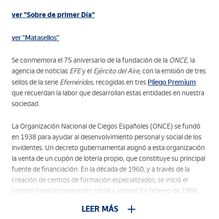
ver "Sobre de primer Día"
ver "Matasellos"
Se conmemora el 75 aniversario de la fundación de la
ONCE
, la
agencia de noticias
EFE
y el
Ejército del Aire
, con la emisión de tres
Pliego Premium
sellos de la serie
Efemérides
,
recogidas en tres
que recuerdan la labor que desarrollan estas entidades en nuestra
sociedad.
La Organización Nacional de Ciegos Españoles (ONCE) se fundó
en 1938 para ayudar al desenvolvimiento personal y social de los
invidentes. Un decreto gubernamental asignó a esta organización
la venta de un cupón de lotería propio, que constituye su principal
fuente de financiación. En la década de 1960, y a través de la
creación de centros de formación especializados, se inició el
camino hacia la integración social y laboral. En febrero de 1988
nace la
Fundación
ONCE
para la Cooperación e Inclusión Social de
LEER MÁS
Personas con Discapacidad
, cuyo fin consiste en realizar