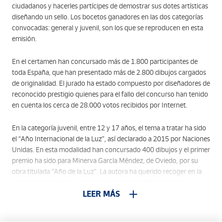
ciudadanos y hacerles partícipes de demostrar sus dotes artísticas
diseñando un sello. Los bocetos ganadores en las dos categorías
convocadas: general y juvenil, son los que se reproducen en esta
emisión.
En el certamen han concursado más de 1.800 participantes de
toda España, que han presentado más de 2.800 dibujos cargados
de originalidad. El jurado ha estado compuesto por diseñadores de
reconocido prestigio quienes para el fallo del concurso han tenido
en cuenta los cerca de 28.000 votos recibidos por Internet.
En la categoría juvenil, entre 12 y 17 años, el tema a tratar ha sido
el “Año Internacional de la Luz”, así declarado a 2015 por Naciones
Unidas. En esta modalidad han concursado 400 dibujos y el primer
premio ha sido para Minerva García Méndez, de Oviedo, por su
obra titulada “Año de la Luz”. La autora ha querido recoger en la
imagen la importancia que la luz tiene en la vida cotidiana y
máxime ahora con el desarrollo emergente de las nuevas
LEER MÁS
tecnologías de comunicación, plasmando en su dibujo a un joven
con un soporte multimedia que expande un luminoso haz de luz