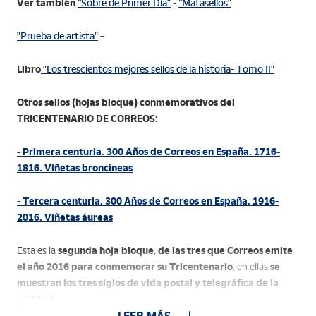
Ver también
“Sobre de Primer Día”
-
“Matasellos”
"Prueba de artista"
-
Libro
"Los trescientos mejores sellos de la historia- Tomo II"
Otros sellos (hojas bloque) conmemorativos del
TRICENTENARIO DE CORREOS:
- Primera centuria. 300 Años de Correos en España. 1716-
1816. Viñetas broncíneas
- Tercera centuria. 300 Años de Correos en España. 1916-
2016. Viñetas áureas
segunda hoja bloque
de las tres que Correos emite
Esta es la
,
el año 2016 para conmemorar su Tricentenario
se
; en ellas
muestran los tres siglos de vida postal y telegráfica de la
entidad.