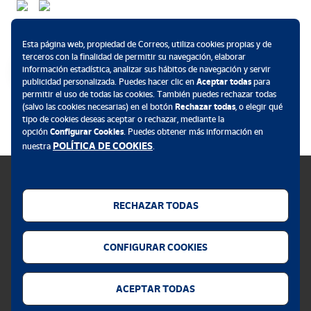
telegramas especiales
los
.
Métodos de pago
Todo ello posibilitó, que tanto el mundo de la administración
Esta página web, propiedad de Correos, utiliza cookies propias y de
pública, como el económico y bursátil, el de la prensa y claro está
terceros con la finalidad de permitir su navegación, elaborar
el de los particulares, pudieran hacer uso de dos grandes redes de
información estadística, analizar sus hábitos de navegación y servir
publicidad personalizada. Puedes hacer clic en
Aceptar todas
para
comunicación, coadyuvando así a la vertebración política,
permitir el uso de todas las cookies. También puedes rechazar todas
económica y social de nuestro país.
.
(salvo las cookies necesarias) en el botón
Rechazar todas
, o elegir qué
tipo de cookies deseas aceptar o rechazar, mediante la
sello
segunda centuria (1816-1916),
El
relativo a la
tiene como
opción
Configurar Cookies
. Puedes obtener más información en
POLÍTICA DE COOKIES
motivo principal a una empleada de telégrafos frente a un
nuestra
.
aparato del sistema Morse.
viñetas argentadas
En las
que lo
detalles alusivos como un buzón de
enmarcan, se recogen
mármol, un vagón-correo, un sello de la primera emisión de
RECHAZAR TODAS
1850, un vapor-correo, empleados postales o los hitos
Política de cookies
relativos al correo y al telégrafo más importantes de este
periodo.
CONFIGURAR COOKIES
Aviso legal
Privacidad web
Al tratarse de una celebración tan especial, se emite también una
ACEPTAR TODAS
PRUEBA DE ARTISTA
, en formato díptico, con reproducción del
Alerta seguridad
sello en PLATA
"Los 300
. Además, en el segundo tomo de la obra