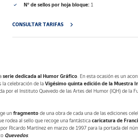
Nº de sellos por hoja bloque:
1
CONSULTAR TARIFAS
ta
serie dedicada al Humor Gráfico
. En esta ocasión es un aco
la celebración de la
Vigésimo quinta edición de la Muestra In
a por el Instituto Quevedo de las Artes del Humor (IQH) de la F
ge un
fragmento
de una obra de cada una de las ediciones cel
ue rodea al sello que recoge una fantástica
caricatura de Franc
 por Ricardo Martínez en marzo de 1997 para la portada del núm
co
Quevedos
.