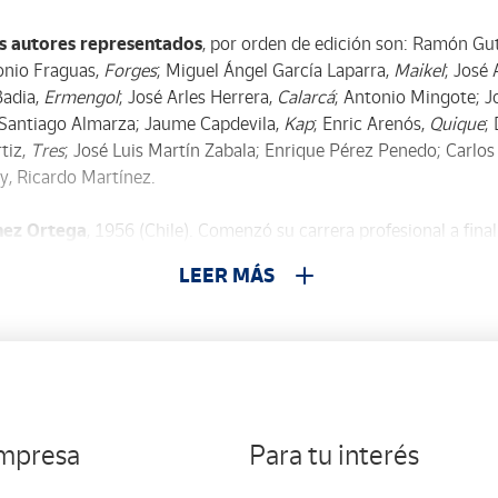
os autores representados
, por orden de edición son: Ramón Gut
onio Fraguas,
Forges
; Miguel Ángel García Laparra,
Maikel
; José
Badia,
Ermengol
; José Arles Herrera,
Calarcá
; Antonio Mingote; J
; Santiago Almarza; Jaume Capdevila,
Kap
; Enric Arenós,
Quique
;
rtiz,
Tres
; José Luis Martín Zabala; Enrique Pérez Penedo; Carl
y, Ricardo Martínez.
nez Ortega
, 1956 (Chile). Comenzó su carrera profesional a final
es y agencias de publicidad en Miami. Fue en Miami donde conoc
LEER MÁS
7
. Personaje que se publicó en
El País
y en
El Mundo
, como “Ric
o
El Mundo
, donde podemos seguir contemplando su trabajo hoy
seos
como el Museo Olímpico de Lausana, la Biblioteca Nacional 
os
que ha recibido destacan el 8 de Oro, el Premio Madrid Tono, 
empresa
Para tu interés
nes que ha realizado es
De Políticos y Otros Animales
, producida
este sello.