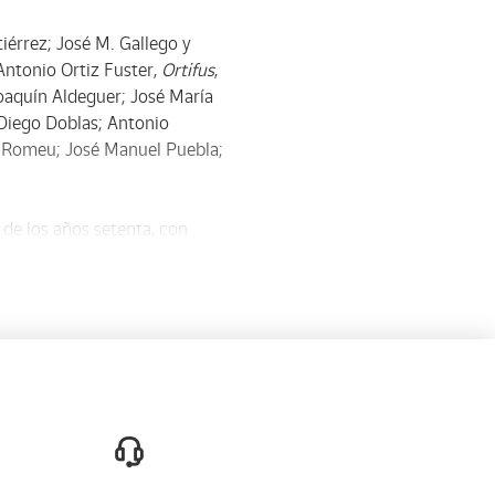
iérrez; José M. Gallego y
 Antonio Ortiz Fuster,
Ortifus
,
oaquín Aldeguer; José María
 Diego Doblas; Antonio
os Romeu; José Manuel Puebla;
 de los años setenta, con
ió a Ignacio Moreno, con
ardo & Nacho”. En 1989
 día.
de España y la Biblioteca de
el Premio Haxtur en Gijón y
 por el IQH y de la que formó