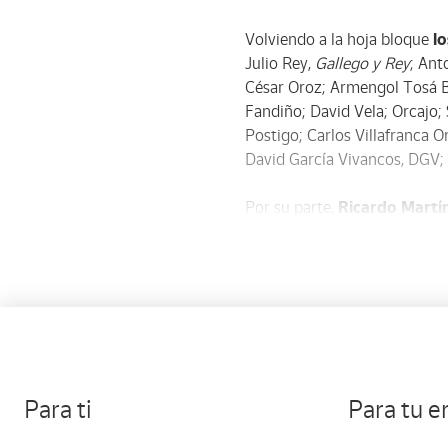
Volviendo a la hoja bloque
l
Julio Rey,
Gallego y Rey
; Ant
César Oroz; Armengol Tosá 
Fandiño; David Vela; Orcajo
Postigo; Carlos Villafranca O
David García Vivancos, DGV; 
Por su parte,
Ricardo Martí
creaciones para publicacion
quien
creo
Goomer
en 198
Ricardo se incorpora al diari
Tiene obra en diversos mu
Bill Clinton. Entre los
premi
el Gat Perich.
Para ti
Para tu 
Una de las últimas exposicio
parte la obra protagonista de 