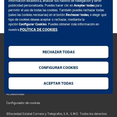
información estadística, analizar sus hábitos de navegación y servir
publicidad personalizada. Puedes hacer clic en
Aceptar todas
para
permitir el uso de todas las cookies. También puedes rechazar todas
Podremos disfrutar con una exposición itinerante de todas las
.
(salvo las cookies necesarias) en el botón
Rechazar todas
, o elegir qué
obras finalistas además de las dos ganadoras que comenzará en
tipo de cookies deseas aceptar o rechazar, mediante la
Madrid, Palacio de Cibeles del 5 de febrero al 3 de marzo,
opción
Configurar Cookies
. Puedes obtener más información en
continuando por diferentes sedes de Correos de España.
POLÍTICA DE COOKIES
nuestra
.
En breve comenzará la VI convocatoria del Concurso Nacional de
Diseño de Sellos 2019 desde Correos se anima a participar para
difundir el valor del sello como medio de soporte de expresión
RECHAZAR TODAS
artística, de contador de historias y transmisor de cultura, además
Política de cookies
por supuesto, de su función como elemento de franqueo.
CONFIGURAR COOKIES
Aviso legal
Privacidad web
ACEPTAR TODAS
Alerta seguridad
Accesibilidad
Configurador de cookies
©Sociedad Estatal Correos y Telegrafos, S.A., S.M.E. Todos los derechos