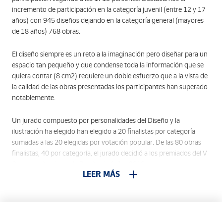
incremento de participación en la categoría juvenil (entre 12 y 17
años) con 945 diseños dejando en la categoría general (mayores
de 18 años) 768 obras.
El diseño siempre es un reto a la imaginación pero diseñar para un
espacio tan pequeño y que condense toda la información que se
quiera contar (8 cm2) requiere un doble esfuerzo que a la vista de
la calidad de las obras presentadas los participantes han superado
notablemente.
Un jurado compuesto por personalidades del Diseño y la
ilustración ha elegido han elegido a 20 finalistas por categoría
sumadas a las 20 elegidas por votación popular. De las 80 obras
finalistas, 40 por categoría, el jurado decidió a los premiados del V
Concurso Nacional de Diseño de Sellos 2019:
LEER MÁS
1º Premio categoría general, Paula López-Berges Núñez
1º Premio categoría juvenil, Claudia Torres Martínez, alumna del
I.E.S Bernardino de Escalante (Laredo).