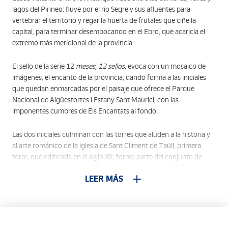
lagos del Pirineo; fluye por el rio Segre y sus afluentes para
vertebrar el territorio y regar la huerta de frutales que ciñe la
capital, para terminar desembocando en el Ebro, que acaricia el
extremo más meridional de la provincia.
El sello de la serie 12
meses, 12 sellos
, evoca con un mosaico de
imágenes, el encanto de la provincia, dando forma a las iniciales
que quedan enmarcadas por el paisaje que ofrece el Parque
Nacional de Aigüestortes i Estany Sant Maurici, con las
imponentes cumbres de Els Encantats al fondo.
Las dos iniciales culminan con las torres que aluden a la historia y
al arte románico de la iglesia de Sant Climent de Taüll, primera
torre, que edificada en el siglo XII, forma parte del conjunto de
iglesias románicas del valle Boí, declaradas por la UNESCO,
LEER MÁS
Patrimonio de la Humanidad. La segunda torre pertenece a la
antigua catedral de Lleida, la Seu Vella, atalaya y bastión de la
ciudad que elevada sobre su alcor en el año 1203, ha velado por la
ciudad y su comarca, a lo largo de siglos.