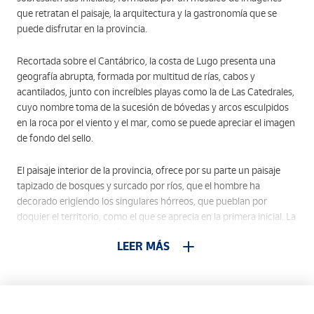
que retratan el paisaje, la arquitectura y la gastronomía que se
puede disfrutar en la provincia.
Recortada sobre el Cantábrico, la costa de Lugo presenta una
geografía abrupta, formada por multitud de rías, cabos y
acantilados, junto con increíbles playas como la de Las Catedrales,
cuyo nombre toma de la sucesión de bóvedas y arcos esculpidos
en la roca por el viento y el mar, como se puede apreciar el imagen
de fondo del sello.
El paisaje interior de la provincia, ofrece por su parte un paisaje
tapizado de bosques y surcado por ríos, que el hombre ha
decorado erigiendo los singulares hórreos, que pueblan por
doquier el territorio, como el que se aprecia en la primera inicial. La
techumbre vegetal con forma cónica delata su procidencia,
LEER MÁS
ubicada en la comarca de Os Ancares.
Las dos torres que culminan la segunda inicial, muestran el arte
sacro que se puede visitar en la provincia, desde la catedral de
Mondoñedo, en el trazo izquierdo, hasta la catedral de Lugo, en el