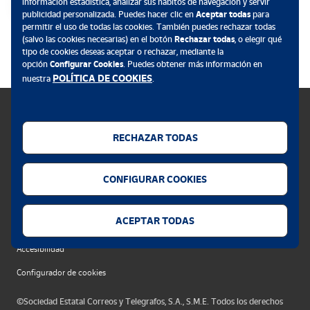
información estadística, analizar sus hábitos de navegación y servir
también con Denominación de Origen, elaborados en la ribera de
publicidad personalizada. Puedes hacer clic en
Aceptar todas
para
los ríos Miño y Sil.
permitir el uso de todas las cookies. También puedes rechazar todas
.
(salvo las cookies necesarias) en el botón
Rechazar todas
, o elegir qué
tipo de cookies deseas aceptar o rechazar, mediante la
La pechina dorada sobre el fondo azul, se corresponde con los
opción
Configurar Cookies
. Puedes obtener más información en
numerosos azulejos que señalizan los ramales del Camino de
POLÍTICA DE COOKIES
nuestra
.
Santiago que cruzan la provincia.
Por último, la franja de color rojo reproduce el color de la bandera
de la provincia.
RECHAZAR TODAS
Política de cookies
CONFIGURAR COOKIES
Aviso legal
Privacidad web
ACEPTAR TODAS
Alerta seguridad
Accesibilidad
Configurador de cookies
©Sociedad Estatal Correos y Telegrafos, S.A., S.M.E. Todos los derechos