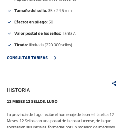
Tamaño del sello:
35 x 24,5 mm
Efectos en pliego:
50
Valor postal de los sellos:
Tarifa A
Tirada:
Ilimitada (220.000 sellos)
CONSULTAR TARIFAS
HISTORIA
12 MESES 12 SELLOS. LUGO
La provincia de Lugo recibe el homenaje de la serie filatélica 12
Meses, 12 Sellos con una postal de la costa lucense, de la que
sobresalen sus iniciales, formadas por un mosaico de imágenes