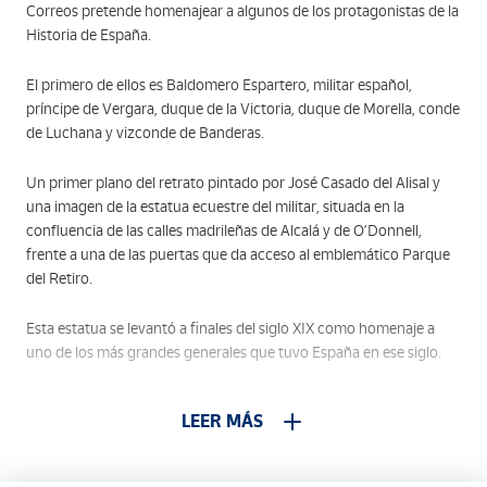
Correos pretende homenajear a algunos de los protagonistas de la
Historia de España.
El primero de ellos es Baldomero Espartero, militar español,
príncipe de Vergara, duque de la Victoria, duque de Morella, conde
de Luchana y vizconde de Banderas.
Un primer plano del retrato pintado por José Casado del Alisal y
una imagen de la estatua ecuestre del militar, situada en la
confluencia de las calles madrileñas de Alcalá y de O’Donnell,
frente a una de las puertas que da acceso al emblemático Parque
del Retiro.
Esta estatua se levantó a finales del siglo XIX como homenaje a
uno de los más grandes generales que tuvo España en ese siglo.
Regente mientras la reina Isabel II llegaba a la mayoría de edad,
LEER MÁS
destacó entre otras muchas cosas por su participación en la
Guerra de la Independencia contra Francia y también, como líder
de la primera Guerra Carlista en favor de Isabel II.