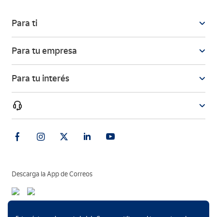
Gracias a sus logros militares, obtuvo los títulos y también el
Para ti
prestigio que le otorgó un imparable ascenso social que puso al
servicio de sus ideales políticos progresistas.
Para tu empresa
No estaba de acuerdo con el conservadurismo de la reina María
Cristina a la que obligó a abdicar haciendo que las Cortes le
Para tu interés
nombraran regente, hasta que la enemistad y los desacuerdos, por
su forma autoritaria de gobernar, le hicieran disolver las Cortes.
Se exilió en Londres volviendo tiempo después para retirarse en
Logroño, pero en 1954, tras unos convulsos acontecimientos
políticos, fue nombrado presidente del Gobierno durante el
periodo conocido como “bienio progresista”.
De nuevo fue expulsado del poder por un antiguo aliado,
Descarga la App de Correos
Leopoldo O´Donnell y se retiró de nuevo a Logroño desde donde
vivió pasivamente la revolución que destronó a Isabel II y donde
rechazó ser nombrado rey constitucional de España.
Métodos de pago