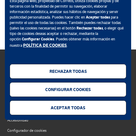
Esta página web, propiedad de Correos, utiliza cookies propias y de
En uno de sus trabajos, el hispanista Adrian Shubert dijo que
terceros con la finalidad de permitir su navegación, elaborar
siendo Espartero considerado por muchos “la encarnación misma
información estadística, analizar sus hábitos de navegación y servir
de la paz y el gobierno constitucional”, ni siquiera se le había
publicidad personalizada. Puedes hacer clic en
Aceptar todas
para
permitir el uso de todas las cookies. También puedes rechazar todas
distinguido “con el modesto reconocimiento de un sello de
.
(salvo las cookies necesarias) en el botón
Rechazar todas
, o elegir qué
correos”. Hoy, Baldomero Espartero, tiene su sello.
tipo de cookies deseas aceptar o rechazar, mediante la
opción
Configurar Cookies
. Puedes obtener más información en
POLÍTICA DE COOKIES
nuestra
.
RECHAZAR TODAS
Política de cookies
CONFIGURAR COOKIES
Aviso legal
Privacidad web
ACEPTAR TODAS
Alerta seguridad
Accesibilidad
Configurador de cookies