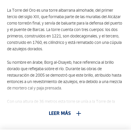
La Torre del Oro es una torre albarrana almohade, del primer
tercio del siglo XIII, que formaba parte de las murallas del Alcázar
como torreón final, y servía de baluarte para la defensa del puerto
y el puente de Barcas. La torre cuenta con tres cuerpos: los dos
primeros, construidos en 1221, son dodecagonales, y el tercero,
construido en 1760, es cilíndrico y está rematado con una cúpula
de azulejos dorados.
Su nombre en árabe, Borg al-Dsayeb, hace referencia al brillo
dorado que reflejaba sobre el río. Durante las obras de
restauración de 2005 se demostró que este brillo, atribuido hasta
entonces a un revestimiento de azulejos, era debido a una mezcla
de mortero cal y paja prensada.
Con una altura de 36 metros esta torre se unía a la Torre de la
Plata a través de unos lienzos de muralla llamado "coracha" que a
LEER MÁS
Alcázar
su vez lo hacían con el
.
Por orden del Ministerio de Marina y a propuesta del Patronato del