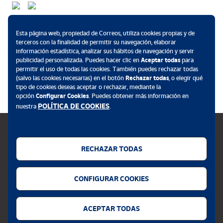
composiciones geométricas de lazo, decoración vegetal
esquematizada y cartelas con epigrafía árabe de estilo cúfico
Métodos de pago
completan el conjunto. Los escudos de los monarcas españoles
Esta página web, propiedad de Correos, utiliza cookies propias y de
rematan la decoración de esta galería. Un zócalo de cerámica
terceros con la finalidad de permitir su navegación, elaborar
información estadística, analizar sus hábitos de navegación y servir
recorre la parte inferior del muro, realizado mediante la técnica del
publicidad personalizada. Puedes hacer clic en
Aceptar todas
para
alicatado. La parte central del Patio de las Doncellas estuvo
permitir el uso de todas las cookies. También puedes rechazar todas
.
cubierto con una solería de mármol, con una fuente renacentista
(salvo las cookies necesarias) en el botón
Rechazar todas
, o elegir qué
en la parte central durante casi 500 años. Después de las
tipo de cookies deseas aceptar o rechazar, mediante la
opción
Configurar Cookies
. Puedes obtener más información en
excavaciones de 2005 se muestra tal y como se creó en el siglo
POLÍTICA DE COOKIES
nuestra
.
XIV.
La planta alta es una ampliación posterior que hacen los Reyes
Católicos. El Rey Carlos I de España, V de Alemania, hace una gran
RECHAZAR TODAS
reforma en el Alcázar, con motivo de su boda.
Política de cookies
CONFIGURAR COOKIES
Aviso legal
Privacidad web
ACEPTAR TODAS
Alerta seguridad