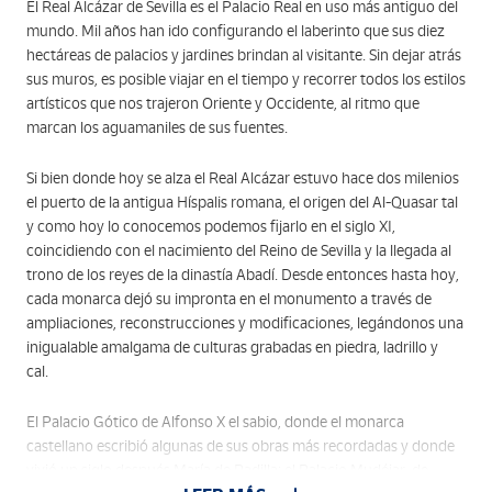
El Real Alcázar de Sevilla es el Palacio Real en uso más antiguo del
mundo. Mil años han ido configurando el laberinto que sus diez
hectáreas de palacios y jardines brindan al visitante. Sin dejar atrás
sus muros, es posible viajar en el tiempo y recorrer todos los estilos
artísticos que nos trajeron Oriente y Occidente, al ritmo que
marcan los aguamaniles de sus fuentes.
Si bien donde hoy se alza el Real Alcázar estuvo hace dos milenios
el puerto de la antigua Híspalis romana, el origen del Al-Quasar tal
y como hoy lo conocemos podemos fijarlo en el siglo XI,
coincidiendo con el nacimiento del Reino de Sevilla y la llegada al
trono de los reyes de la dinastía Abadí. Desde entonces hasta hoy,
cada monarca dejó su impronta en el monumento a través de
ampliaciones, reconstrucciones y modificaciones, legándonos una
inigualable amalgama de culturas grabadas en piedra, ladrillo y
cal.
El Palacio Gótico de Alfonso X el sabio, donde el monarca
castellano escribió algunas de sus obras más recordadas y donde
vivió un siglo después María de Padilla; el Palacio Mudéjar de