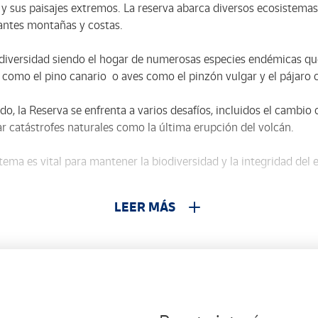
 y sus paisajes extremos. La reserva abarca diversos ecosistema
nantes montañas y costas.
diversidad siendo el hogar de numerosas especies endémicas qu
como el pino canario o aves como el pinzón vulgar y el pájaro c
do, la Reserva se enfrenta a varios desafíos, incluidos el cambio c
r catástrofes naturales como la última erupción del volcán.
ema es vital para mantener la biodiversidad y la integridad del 
ctividades ecoturísticas, como senderismo, observación de aves 
LEER MÁS
frutar y aprender sobre este valioso entorno.
sfera de La Palma no sólo es un tesoro natural, sino también u
 A través del sello emitido, se busca fomentar el respeto y la pr
articipar en su conservación.
gen de una de las impresionantes cascadas que pueden verse, sobr