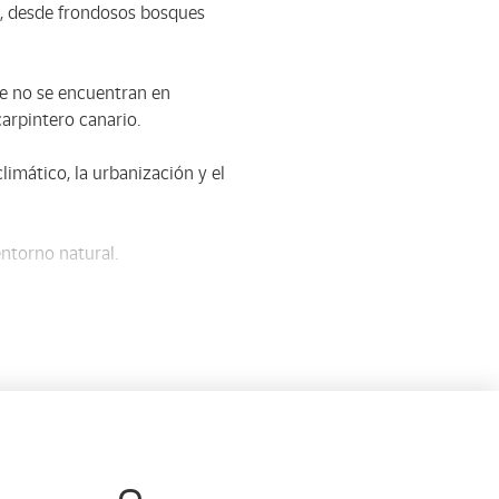
s, desde frondosos bosques
e no se encuentran en
arpintero canario.
limático, la urbanización y el
entorno natural.
y recorridos educativos, que
n símbolo del compromiso
otección de este patrimonio
e todo, al norte de la isla