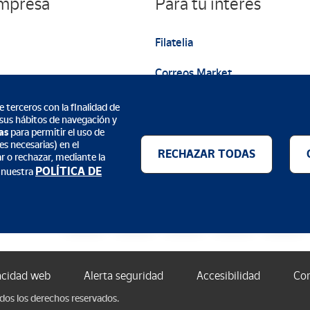
empresa
Para tu interés
nte se encuentra en el Bosque de los Tilos, un lugar singular do
o de las aves y otros seres vivos que lo habitan.
Filatelia
Correos Market
Web institucional
 terceros con la finalidad de
 sus hábitos de navegación y
as
para permitir el uso de
s necesarias) en el
RECHAZAR TODAS
ar o rechazar, mediante la
POLÍTICA DE
 nuestra
Métodos de pago
acidad web
Alerta seguridad
Accesibilidad
Con
odos los derechos reservados.