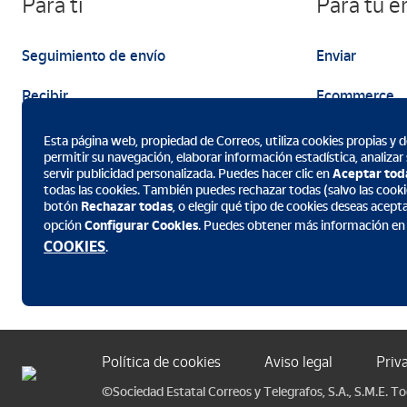
Para ti
Para tu 
de La Palma, ésta concretame
mezcla con el agua y el sonid
Seguimiento de envío
Enviar
Recibir
Ecommerce
Enviar
Marketing
Esta página web, propiedad de Correos, utiliza cookies propias y de
permitir su navegación, elaborar información estadística, analizar
servir publicidad personalizada. Puedes hacer clic en
Aceptar tod
todas las cookies. También puedes rechazar todas (salvo las cookie
botón
Rechazar todas
, o elegir qué tipo de cookies deseas acept
opción
Configurar Cookies
. Puedes obtener más información en
Descarga la App de Correos
COOKIES
.
Política de cookies
Aviso legal
Priv
©Sociedad Estatal Correos y Telegrafos, S.A., S.M.E. T