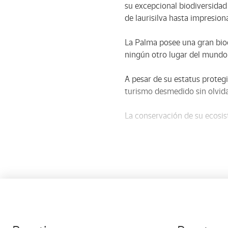
su excepcional biodiversidad
de laurisilva hasta impresio
La Palma posee una gran bio
ningún otro lugar del mundo 
A pesar de su estatus protegi
turismo desmedido sin olvida
La conservación de su ecosist
La Reserva ofrece diversas a
permiten a los visitantes dis
La Reserva Mundial de la Bio
global hacia la conservación.
natural, instando a todos a p
El sello recoge una bella ima