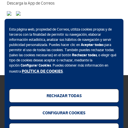
Descarga la App de Correos
DIA DE SAN JORGE
Métodos de pago
El segundo día es el dedicado al Patrón San Jorge, el mártir de
Esta página web, propiedad de Correos, utiliza cookies propias y de
Capadocia, mundialmente conocido y que en Alcoi/Alcoy está
terceros con la finalidad de permitir su navegación, elaborar
encarnado por la figura de un niño, protagonista indiscutible de la
información estadística, analizar sus hábitos de navegación y servir
Fiesta, querido y admirado por todos.
publicidad personalizada. Puedes hacer clic en
Aceptar todas
para
permitir el uso de todas las cookies. También puedes rechazar todas
.
(salvo las cookies necesarias) en el botón
Rechazar todas
, o elegir qué
tipo de cookies deseas aceptar o rechazar, mediante la
opción
Configurar Cookies
. Puedes obtener más información en
DIA DEL ALARDO
POLÍTICA DE COOKIES
nuestra
.
En el tercer y último día, se suceden la lucha dialéctica a través de
las Embajadas y la lucha incruenta entre arcabuces, sumergiendo
RECHAZAR TODAS
a la ciudad en un frenesí de pólvora y estruendo, no apto para
oídos sensibles. Ya por último al caer la tarde, en las almenas del
Política de cookies
Castillo, aparecerá el niño Sant Jordi, a lomos de su blanco corcel,
CONFIGURAR COOKIES
Aviso legal
recreando el milagro que el pueblo de Alcoi/Alcoy rememora
desde hace ya cientos de años.
Privacidad web