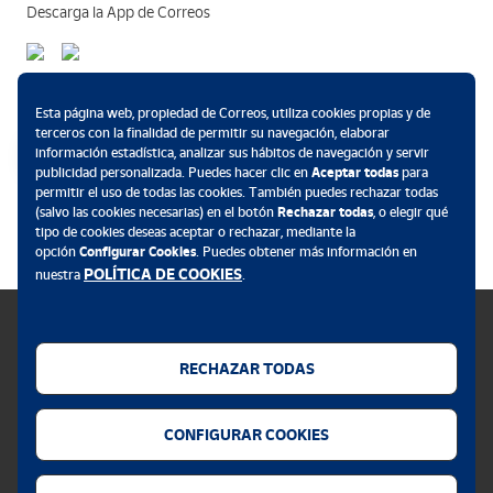
Descarga la App de Correos
Nazaret Acevedo Frutos
Concejala del área de Turismo, Desarrollo Rural y Despoblación,
Métodos de pago
Semana Santa, Comercio, Gastronomía, Cooperación,
Esta página web, propiedad de Correos, utiliza cookies propias y de
terceros con la finalidad de permitir su navegación, elaborar
Participación Juvenil y Ocio Saludable, del Excmo. Ayuntamiento
información estadística, analizar sus hábitos de navegación y servir
de Guareña (Badajoz).
publicidad personalizada. Puedes hacer clic en
Aceptar todas
para
permitir el uso de todas las cookies. También puedes rechazar todas
.
(salvo las cookies necesarias) en el botón
Rechazar todas
, o elegir qué
tipo de cookies deseas aceptar o rechazar, mediante la
opción
Configurar Cookies
. Puedes obtener más información en
POLÍTICA DE COOKIES
nuestra
.
RECHAZAR TODAS
Política de cookies
CONFIGURAR COOKIES
Aviso legal
Privacidad web