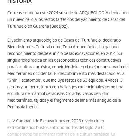
HISTORIA
Correos continúa este 2024 su serie de ARQUEOLOGÍA dedicando
un nuevo sello a los restos tartésicos del yacimiento de Casas del
Turuñuelo en Guareña (Badajoz).
El yacimiento arqueológico de Casas del Turuñuelo, declarado
Bien de Interés Cultural como Zona Arqueológica, ha ganado
reconocimiento desde el inicio de las excavaciones en 2014. Su
singularidad radica en las desconocidas técnicas constructivas
para la cultura tartésica, convirtiéndolo en el mejor conservado del
Mediterráneo occidental. El descubrimiento más destacado es la
"Gran Hecatombe", que incluye restos de 53 équidos, 4 vacas, 3
cerdos y un perro, junto con hallazgos excepcionales como una
escultura de mármol de las islas Cícladas, vasos de vidrio
mediterráneo, tejidos y el fragmento de lana más antiguo de la
Península Ibérica.
La V Campaña de Excavaciones en 2023 reveló cinco
extraordinarios bustos antropomorfos del siglo V a.C.,
considerados los primeros rostros de la cultura tartésica. La