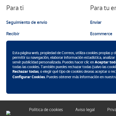
técnicas artísticas (dibujo, 
Para ti
Para tu 
tridimensionalidad, los grand
en un grado de excelencia.
Seguimiento de envío
Enviar
Bisontes, caballos, ciervos,
Recibir
Ecommerce
13000 años antes del present
aunque es en la Sala de Pol
Enviar
Marketing
Esta página web, propiedad de Correos, utiliza cookies propias y de
permitir su navegación, elaborar información estadística, analizar
servir publicidad personalizada. Puedes hacer clic en
Aceptar tod
todas las cookies. También puedes rechazar todas (salvo las cooki
Rechazar todas
, o elegir qué tipo de cookies deseas aceptar o r
Descarga la App de Correos
Configurar Cookies
. Puedes obtener más información en nuestr
Política de cookies
Aviso legal
Priv