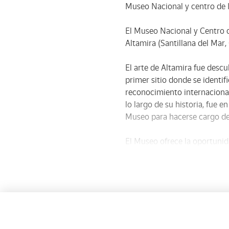
Museo Nacional y centro de I
El Museo Nacional y Centro d
Altamira (Santillana del Mar,
El arte de Altamira fue descu
primer sitio donde se identif
reconocimiento internacional
lo largo de su historia, fue 
Museo para hacerse cargo de 
El Museo ofrece la oportunid
expresión cultural más excel
arqueológicos que permiten a
ayuda de recreaciones ambien
Neocueva nos muestra cómo er
arte.
Con la visita a la Neocueva