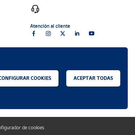
ortar volumen, incluso
tá ya en Altamira y, además,
Atención al cliente
milenios, entre hace 36000 y
largo de más de 290 metros,
CONFIGURAR COOKIES
ACEPTAR TODAS
.
figurador de cookies