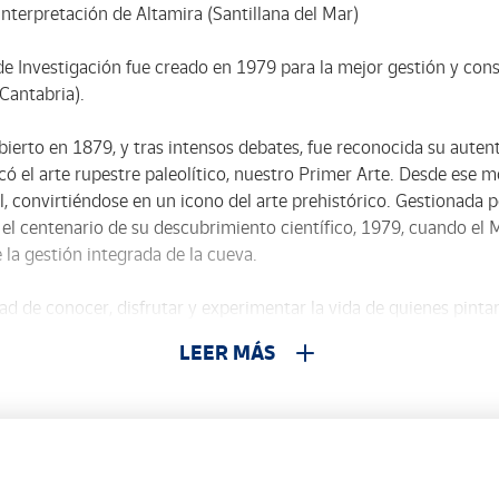
nterpretación de Altamira (Santillana del Mar)
e Investigación fue creado en 1979 para la mejor gestión y cons
 Cantabria).
bierto en 1879, y tras intensos debates, fue reconocida su autent
icó el arte rupestre paleolítico, nuestro Primer Arte. Desde ese
, convirtiéndose en un icono del arte prehistórico. Gestionada 
en el centenario de su descubrimiento científico, 1979, cuando el 
la gestión integrada de la cueva.
ad de conocer, disfrutar y experimentar la vida de quienes pinta
ente, el arte. En la exposición permanente «Los tiempos de Alta
LEER MÁS
cercarnos a la cotidianidad de las personas del Paleolítico, ref
tales, pequeñas películas e incluso dibujos animados. Integrada 
a Altamira en el inicio de nuestra historia, como lugar habita
 descubrimos porqué Altamira es el máximo exponente del espíri