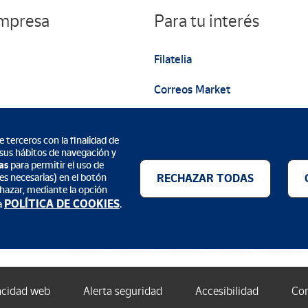
pintura, grabado), el aprovechamiento del soporte rocoso para ap
empresa
Para tu interés
es y pequeños formatos, el naturalismo y la abstracción, todo es
Filatelia
 manos y misteriosos signos fueron pintados o grabados durante 
Correos Market
e. Estas representaciones se extienden por toda la cueva, a lo 
ícromos donde se concentran en mayor número.
Web institucional
 terceros con la finalidad de
 sus hábitos de navegación y
as
para permitir el uso de
es necesarias) en el botón
RECHAZAR TODAS
echazar, mediante la opción
Métodos de pago
POLÍTICA DE COOKIES
a
.
acidad web
Alerta seguridad
Accesibilidad
Con