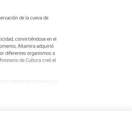
ervación de la cueva de
icidad, convirtiéndose en el
 momento, Altamira adquirió
por diferentes organismos a
Ministerio de Cultura creó el
ron y habitaron la cueva y su
mira» se presentan objetos
orzando su mensaje con la
en la exposición, la
do y como espacio para el
tu creador humano. Las